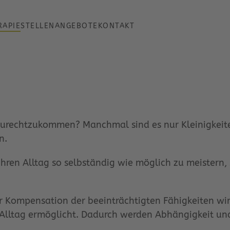
RAPIE
STELLENANGEBOTE
KONTAKT
„Max war in der Schule kein Übe
„Nach dem Schlaganfall ging
„Nach dem Unfall dachte i
„Das mit dem Vergessen
„Meine Petra fand i
g zurechtzukommen? Manchmal sind es nur Kleinigkei
n.
Ihren Alltag so selbständig wie möglich zu meistern, s
r Kompensation der beeinträchtigten Fähigkeiten wi
 Alltag ermöglicht. Dadurch werden Abhängigkeit un