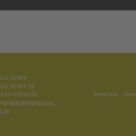
7042 92089
7042 35989 04
 0163 63510 90
IMPRESSUM
DATE
:
kontakt@ergopraxis-
l.de