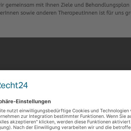
 wir gemeinsam mit Ihnen Ziele und Behandlungsplan
herInnen sowie anderen TherapeutInnen ist für uns g
Unsere Leistungen
Wir helfen Ihnen, Ihre
selbständig wie möglic
zu Hause, auf der Arbei
Schule oder dem Kinde