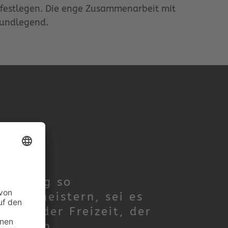
 festlegen. Die enge Zusammenarbeit mit
rundlegend.
n Alltag so
h zu meistern, sei es
t, in der Freizeit, der
rgarten.