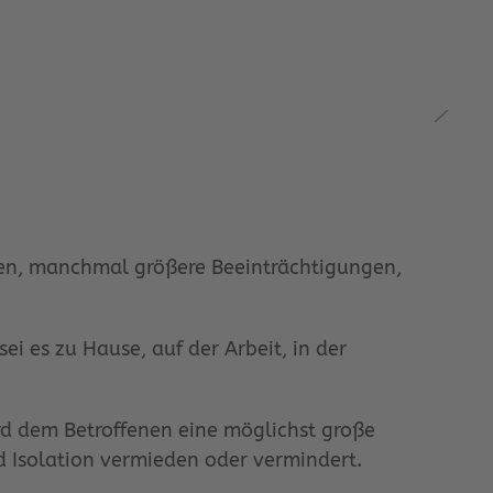
rflieger, aber seit der Ergotherapie will er später s
 gar nichts mehr. Aber dank Ergotherapie mach ich j
ch, ich müsste nie wieder arbeiten. Die Ergotherapi
 können Sie vergessen. Dank Ergotherapie brauche ic
ch schon immer zum Niederknien. Dank Ergotherapie k
ten, manchmal größere Beeinträchtigungen,
ei es zu Hause, auf der Arbeit, in der
rd dem Betroffenen eine möglichst große
d Isolation vermieden oder vermindert.