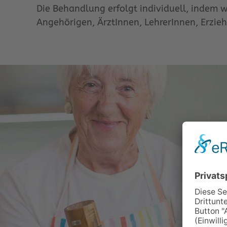
Die Behandlung erfolgt individuell, indem
Angehörigen, ÄrztInnen, LehrerInnen, Erzie