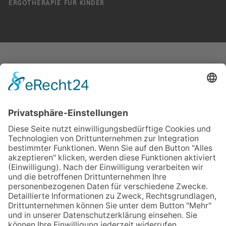
ERGOTHERAPIE FÜR KINDER
Praxis für Ergotherapie
Ulrich Schlegel
Franckstrasse 38/1
71665 Vaihingen/Enz
Tel.: 07042 92089
Fax: 07042 35989 04
Mobil: 0163 63510 90
E-mail:
kontakt@ergopraxis-schlegel.de