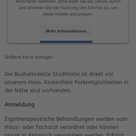
Aktivitäten sammeln. Bitte lesen Sie die Details durch
und stimmen Sie der Nutzung des Service zu, um
diese Inhalte anzuzeigen.
Mehr Informationen
Akzeptieren
Größere Karte anzeigen
powered by
Usercentrics Consent Management
Platform
&
eRecht24
Die Bushaltestelle Stadthalle ist direkt vor
unserem Haus. Kostenfreie Parkmöglichkeiten in
der Nähe sind vorhanden.
Anmeldung
Ergotherapeutische Behandlungen werden vom
Haus- oder Facharzt verordnet oder können
privat in Anspruch genommen werden. Erfolgt