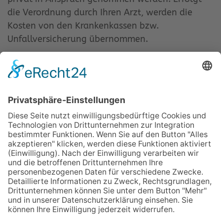
die Verordnung durch Ihren Arzt, werden die
Kosten von den Krankenkassen bzw.
Unfallversicherung übernommen.
Praxis für Ergotherapie
Ulrich Schlegel
Franckstrasse 38/1
71665 Vaihingen/Enz
Tel.: 07042 92089
Fax: 07042 35989 04
Mobil: 0163 63510 90
E-mail:
kontakt@ergopraxis-schlegel.de